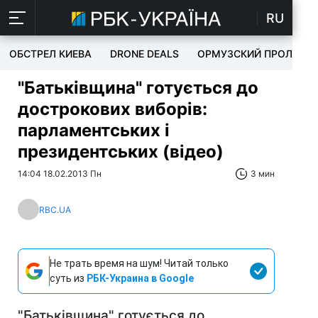
RU
ОБСТРЕЛ КИЕВА
DRONE DEALS
ОРМУЗСКИЙ ПРОЛИВ
"Батьківщина" готується до
дострокових виборів:
парламентських і
президентських (відео)
14:04 18.02.2013 Пн
3 мин
RBC.UA
Не трать время на шум! Читай только
суть из
РБК-Украина в Google
"Батьківщина" готується до