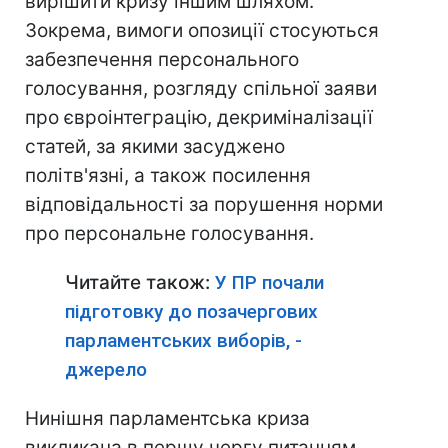
вирішити кризу іншим шляхом.
Зокрема, вимоги опозиції стосуються
забезпечення персонального
голосування, розгляду спільної заяви
про євроінтеграцію, декриміналізації
статей, за якими засуджено
політв'язні, а також посилення
відповідальності за порушення норми
про персональне голосування.
Читайте також:
У ПР почали
підготовку до позачергових
парламентських виборів, -
джерело
Нинішня парламентська криза
викликана в першу чергу питанням