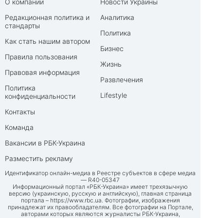
О компании
Новости Украины
Редакционная политика и
Аналитика
стандарты
Политика
Как стать нашим автором
Бизнес
Правила пользования
Жизнь
Правовая информация
Развлечения
Политика
Lifestyle
конфиденциальности
Контакты
Команда
Вакансии в РБК-Украина
Разместить рекламу
Идентификатор онлайн-медиа в Реестре субъектов в сфере медиа
— R40-05347
Информационный портал «РБК-Украина» имеет трехязычную
версию (украинскую, русскую и английскую), главная страница
портала –
https://www.rbc.ua
. Фотографии, изображения
принадлежат их правообладателям. Все фотографии на Портале,
авторами которых являются журналисты РБК-Украина,