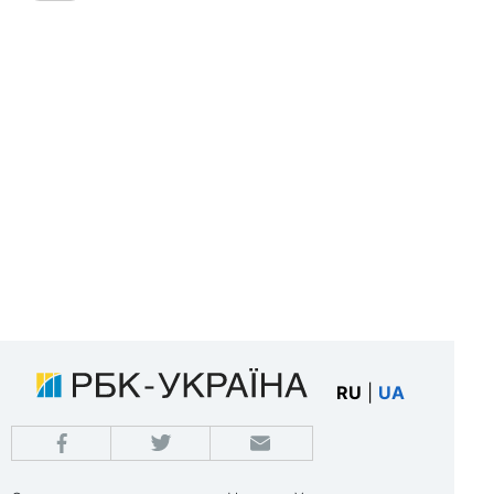
RU
|
UA