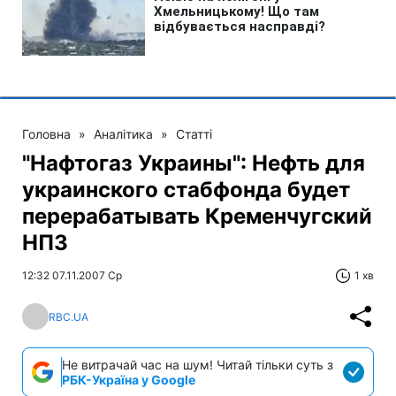
Головна
»
Аналітика
»
Статті
"Нафтогаз Украины": Нефть для
украинского стабфонда будет
перерабатывать Кременчугский
НПЗ
12:32 07.11.2007 Ср
1 хв
RBC.UA
Не витрачай час на шум! Читай тільки суть з
РБК-Україна у Google