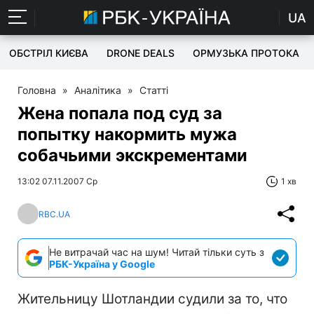
UA
ОБСТРІЛ КИЄВА
DRONE DEALS
ОРМУЗЬКА ПРОТОКА
Головна
»
Аналітика
»
Статті
Жена попала под суд за
попытку накормить мужа
собачьими экскрементами
13:02 07.11.2007 Ср
1 хв
RBC.UA
Не витрачай час на шум! Читай тільки суть з
РБК-Україна у Google
Жительницу Шотландии судили за то, что