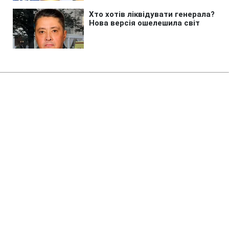
Головна
»
Аналітика
»
Статті
Ю.Бойко: RUE перечислило
"Нафтогазу" 1,7 млрд долл.
долга
11:32 07.12.2010 Вт
2 хв
RBC.UA
Не витрачай час на шум! Читай тільки суть з
РБК-Україна у Google