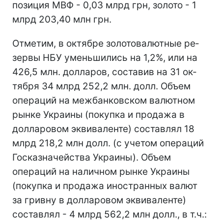
позиция МВФ - 0,03 млрд грн, золото - 1
млрд 203,40 млн грн.
Отметим, в ок­тяб­ре зо­ло­то­ва­лют­ные ре­
зер­вы НБУ умень­ши­лись на 1,2%, или на
426,5 млн. дол­ла­ров, со­ста­вив на 31 ок­
тяб­ря 34 млрд 252,2 млн. дол­л. Объем
операций на межбанковском валютном
рынке Украины (покупка и продажа в
долларовом эквиваленте) составлял 18
млрд 218,2 млн долл. (с учетом операций
Госказначейства Украины). Объем
операций на наличном рынке Украины
(покупка и продажа иностранных валют
за гривну в долларовом эквиваленте)
составлял - 4 млрд 562,2 млн долл., в т.ч.: