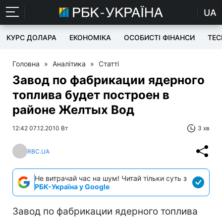
UA
КУРС ДОЛАРА
ЕКОНОМІКА
ОСОБИСТІ ФІНАНСИ
TEC
Головна
»
Аналітика
»
Статті
Завод по фабрикации ядерного
топлива будет построен в
районе Желтых Вод
12:42 07.12.2010 Вт
3 хв
RBC.UA
Не витрачай час на шум! Читай тільки суть з
РБК-Україна у Google
Завод по фабрикации ядерного топлива