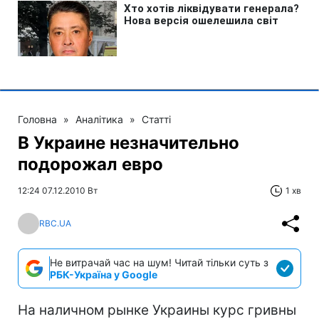
Головна
»
Аналітика
»
Статті
В Украине незначительно
подорожал евро
12:24 07.12.2010 Вт
1 хв
RBC.UA
Не витрачай час на шум! Читай тільки суть з
РБК-Україна у Google
На наличном рынке Украины курс гривны