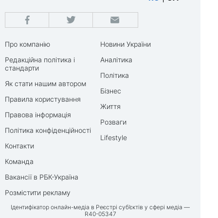
Про компанію
Новини України
Редакційна політика і
Аналітика
стандарти
Політика
Як стати нашим автором
Бізнес
Правила користування
Життя
Правова інформація
Розваги
Політика конфіденційності
Lifestyle
Контакти
Команда
Вакансії в РБК-Україна
Розмістити рекламу
Ідентифікатор онлайн-медіа в Реєстрі суб’єктів у сфері медіа —
R40-05347