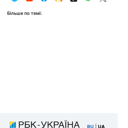
Більше по темі:
RU
|
UA