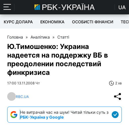
UA
КУРС ДОЛАРА
ЕКОНОМІКА
ОСОБИСТІ ФІНАНСИ
TEC
Головна
»
Аналітика
»
Статті
Ю.Тимошенко: Украина
надеется на поддержку ВБ в
преодолении последствий
финкризиса
17:00 13.11.2008 Чт
2 хв
RBC.UA
Не витрачай час на шум! Читай тільки суть з
РБК-Україна у Google