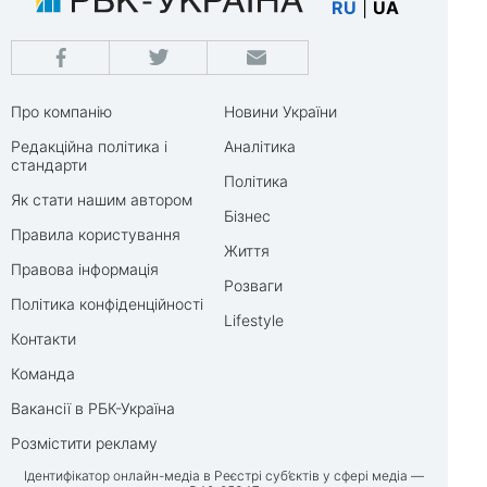
RU
|
UA
Про компанію
Новини України
Редакційна політика і
Аналітика
стандарти
Політика
Як стати нашим автором
Бізнес
Правила користування
Життя
Правова інформація
Розваги
Політика конфіденційності
Lifestyle
Контакти
Команда
Вакансії в РБК-Україна
Розмістити рекламу
Ідентифікатор онлайн-медіа в Реєстрі суб’єктів у сфері медіа —