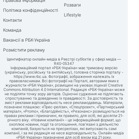
Правова інформація
Розваги
Політика конфіденційності
Lifestyle
Контакти
Команда
Вакансії в РБК-Україна
Розмістити рекламу
Ідентифікатор онлайн-медіа в Реєстрі суб’єктів у сфері медіа —
R40-05347
Інформаційний портал «РБК-Україна» має тримовну версію
(українську, російську та англійську), головна сторінка порталу -
https://www.rbc.ua
. Фотографії, зображення належать їх
правовласникам. Всі фотографії на Порталі, авторами яких є
журналісти «РБК-Україна», розміщені на умовах ліцензії Creative
Commons Attribution 4.0 International. Редакція «РБК-Україна» може
не поділяти точку зору авторів. Оціночні судження не підлягають
спростуванню та доведенню їх правдивості. За достовірність та
зміст реклами відповідальність несе рекламодавець. Матеріали,
позначені плашкою: «Прес-релізи», «Спецпроект», «Партнерський
матеріал», «Promo», «Благодійність», «Резонанс» розміщуються на
правах реклами і призначені, як правило, для осіб, які досягли 21-
річного віку. «Новини компанії» - це інформаційний формат, що
охоплює новини, події та оголошення, пов'язані з діяльністю
компаній, базуються на пресрелізах, які випускають самі
компанії, і за які редакція не несе відповідальність. Онлайн-медіа
«РБК-Україна» призначене для осіб віком від 21 року.