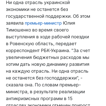
Ни одна отрасль украинской
экономики не останется без
государственной поддержки. Об этом
заявила
премьер-министр
Юлия
Тимошенко во время своего
выступления в ходе рабочей поездки
в Ровенскую область, передает
корреспондент РБК-Украина. "За счет
увеличения бюджетных расходов мы
хотим дать новую динамику развития
на каждую отрасль. Ни одна отрасль
не останется без господдержки", -
сказала она. По словам премьер-
министра, в результате реализации
антикризисных программ в 15
отраслях экономики отмечен прирост