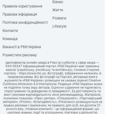
Бізнес
Правила користування
Життя
Правова інформація
Розваги
Політика конфіденційності
Lifestyle
Контакти
Команда
Вакансії в РБК-Україна
Розмістити рекламу
Ідентифікатор онлайн-медіа в Реєстрі суб’єктів у сфері медіа —
R40-05347 Інформаційний портал «РБК-Україна» має тримовну
версію (українську, російську та англійську), головна сторінка
порталу -
https://www.rbc.ua
. Фотографії, зображення належать їх
правовласникам. Всі фотографії на Порталі, авторами яких є
журналісти «РБК-Україна», розміщені на умовах ліцензії Creative
Commons Attribution 4.0 International. Редакція «РБК-Україна» може
не поділяти точку зору авторів. Оціночні судження не підлягають
спростуванню та доведенню їх правдивості. За достовірність та
зміст реклами відповідальність несе рекламодавець. Матеріали,
позначені плашкою: «Прес-релізи», «Спецпроект», «Партнерський
матеріал», «Promo», «Благодійність», «Резонанс» розміщуються на
правах реклами і призначені, як правило, для осіб, які досягли 21-
річного віку. «Новини компанії» - це інформаційний формат, що
охоплює новини, події та оголошення, пов'язані з діяльністю