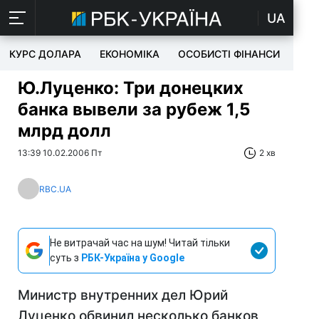
UA
КУРС ДОЛАРА
ЕКОНОМІКА
ОСОБИСТІ ФІНАНСИ
TEC
Ю.Луценко: Три донецких
банка вывели за рубеж 1,5
млрд долл
13:39 10.02.2006 Пт
2 хв
RBC.UA
Не витрачай час на шум! Читай тільки
суть з
РБК-Україна у Google
Министр внутренних дел Юрий
Луценко обвинил несколько банков,