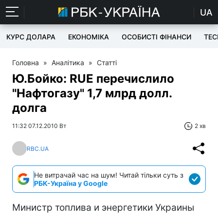
UA
КУРС ДОЛАРА
ЕКОНОМІКА
ОСОБИСТІ ФІНАНСИ
TEC
Головна
»
Аналітика
»
Статті
Ю.Бойко: RUE перечислило
"Нафтогазу" 1,7 млрд долл.
долга
11:32 07.12.2010 Вт
2 хв
RBC.UA
Не витрачай час на шум! Читай тільки суть з
РБК-Україна у Google
Министр топлива и энергетики Украины