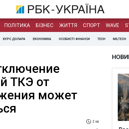
ПОЛІТИКА
БІЗНЕС
ЖИТТЯ
СПОРТ
WAVE
S
КУРС ДОЛАРА
ЕКОНОМІКА
ОСОБИСТІ ФІНАНСИ
TECH
MILTECH
НОВИ
тключение
й ТКЭ от
бжения может
ься
2 хв