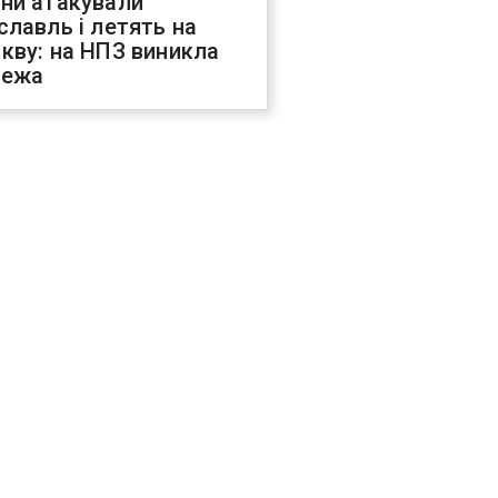
ни атакували
славль і летять на
кву: на НПЗ виникла
жежа