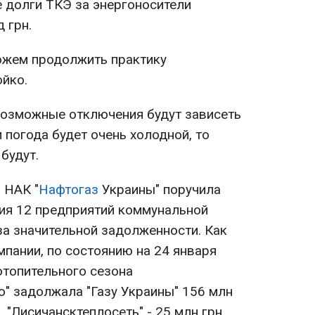
 долги ТКЭ за энергоносители
 грн.
ожем продолжить практику
ойко.
 возможные отключения будут зависеть
и погода будет очень холодной, то
будут.
 НАК "
Нафтогаз
Украины" поручила
ия 12 предприятий коммунальной
за значительной задолженности. Как
пании, по состоянию на 24 января
 отопительного сезона
" задолжала "Газу Украины" 156 млн
, "Лисичансктеплосеть" - 25 млн грн