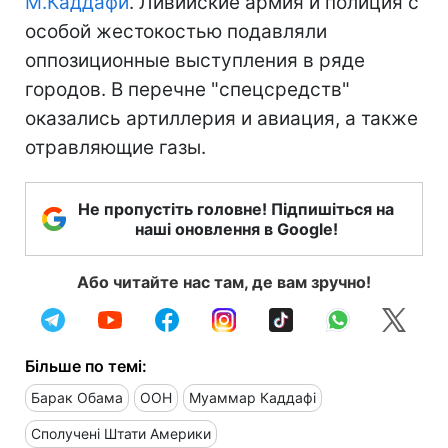
М.Каддафи
. Ливийские армия и полиция с
особой жестокостью подавляли
оппозиционные выступления в ряде
городов. В перечне "спецсредств"
оказались артиллерия и авиация, а также
отравляющие газы.
Не пропустіть головне! Підпишіться на
наші оновлення в Google!
Або читайте нас там, де вам зручно!
Більше по темі:
Барак Обама
ООН
Муаммар Каддафі
Сполучені Штати Америки