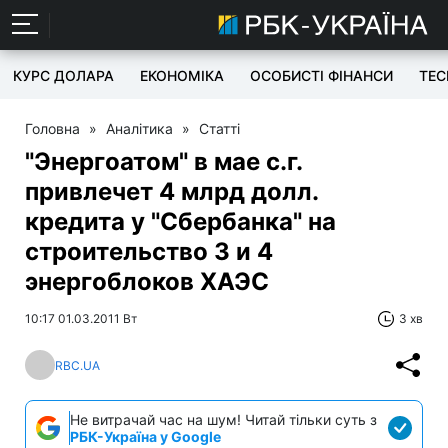
КУРС ДОЛАРА
ЕКОНОМІКА
ОСОБИСТІ ФІНАНСИ
TEC
Головна
»
Аналітика
»
Статті
"Энергоатом" в мае с.г.
привлечет 4 млрд долл.
кредита у "Сбербанка" на
строительство 3 и 4
энергоблоков ХАЭС
10:17 01.03.2011 Вт
3 хв
RBC.UA
Не витрачай час на шум! Читай тільки суть з
РБК-Україна у Google