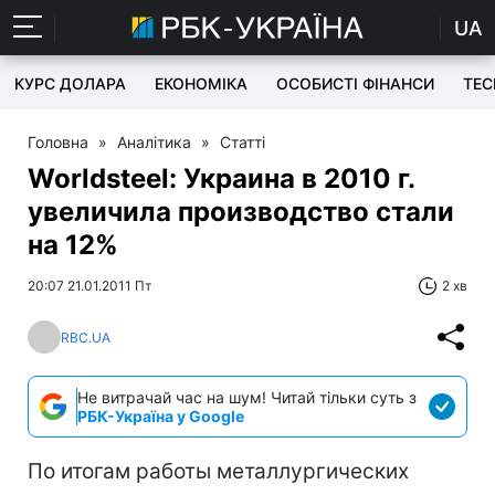
UA
КУРС ДОЛАРА
ЕКОНОМІКА
ОСОБИСТІ ФІНАНСИ
TEC
Головна
»
Аналітика
»
Статті
Worldsteel: Украина в 2010 г.
увеличила производство стали
на 12%
20:07 21.01.2011 Пт
2 хв
RBC.UA
Не витрачай час на шум! Читай тільки суть з
РБК-Україна у Google
По итогам работы металлургических