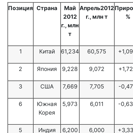
Позиция
Страна
Май
Апрель2012
Приро
2012
г., млн т
%
г., млн
т
1
Китай
61,234
60,575
+1,0
2
Япония
9,228
9,072
+1,7
3
США
7,669
7,705
-0,4
6
Южная
5,973
6,011
-0,6
Корея
5
Индия
6,200
6,000
+3,3