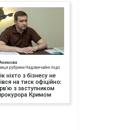
 Акимова
ниця рубрики Надзвичайні події
ік ніхто з бізнесу не
івся на тиск офіційно:
ерв'ю з заступником
прокурора Кримом