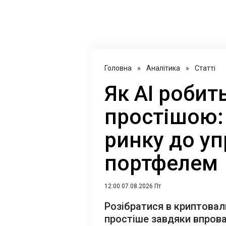
Головна
»
Аналітика
»
Статті
Як AI роби
простішою: 
ринку до уп
портфелем
12:00 07.08.2026 Пт
Розібратися в криптова
простіше завдяки впров