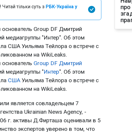
Нав
про
 Читай тільки суть з
РБК-Україна у
зга
пра
и основатель Group DF Дмитрий
й медиагруппы "Интер". Об этом
сла США Уильяма Тейлора о встрече с
бликованном на WikiLeaks.
и основатель
Group DF
Дмитрий
й медиагруппы "
Интер
". Об этом
сла
США
Уильяма Тейлора о встрече с
бликованном на WikiLeaks.
т или является совладельцем 7
ентства Ukrainian News Agency, -
006 г. активы Д.Фирташа оценивали в 5
нство экспертов уверено в том, что