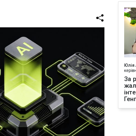
Юлія
керів
За р
жал
інт
Ген