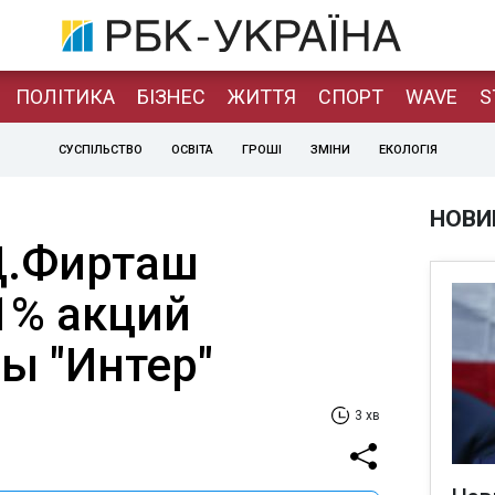
ПОЛІТИКА
БІЗНЕС
ЖИТТЯ
СПОРТ
WAVE
S
СУСПІЛЬСТВО
ОСВІТА
ГРОШІ
ЗМІНИ
ЕКОЛОГІЯ
НОВИ
 Д.Фирташ
1% акций
ы "Интер"
3 хв