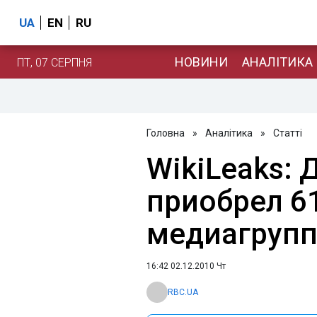
UA
EN
RU
НОВИНИ
АНАЛІТИКА
ПТ, 07 СЕРПНЯ
Головна
»
Аналітика
»
Статті
WikiLeaks:
приобрел 6
медиагрупп
16:42 02.12.2010 Чт
RBC.UA