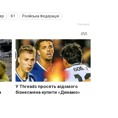
тер
К1
Російська Федерація