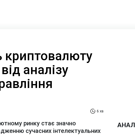
ть криптовалюту
від аналізу
равління
6 хв
лютному ринку стає значно
АНАЛ
адженню сучасних інтелектуальних