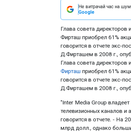
Не витрачай час на шум!
Google
Глава совета директоров 
Фирташ приобрел 61% акци
говорится в отчете экс-по
Д.Фирташем в 2008 г., опу
Глава совета директоров 
Фирташ
приобрел 61% акци
говорится в отчете экс-по
Д.Фирташем в 2008 г., опу
"Inter Media Group владее
телевизионных каналов и аг
говорится в отчете. - На 2
млрд долл., однако больши