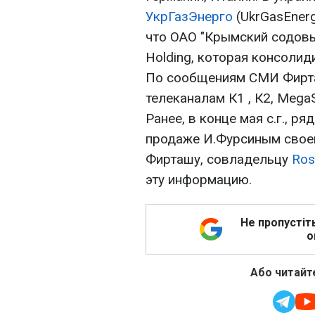
УкрГазЭнерго
(UkrGasEnerg
что ОАО "Крымский содовы
Holding, которая консоли
По сообщениям СМИ Фирта
телеканалам К1 , К2, Mega
Ранее, в конце мая с.г., 
продаже И.Фурсиным своей 
Фирташу, совладельцу
Ros
эту информацию.
Не пропустіт
о
Або читайте