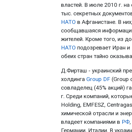
властей. В июле 2010 г. н
тыс. секретных документо
НАТО
в Афганистане. В них
сообщавшаяся информация
жителей. Кроме того, из д
НАТО
подозревает Иран и 
обеих стран тайно оказыв
Д.Фирташ - украинский пр
холдинга
Group DF
(Group o
совладелец (45% акций) г
г. Среди компаний, котор
Holding, EMFESZ, Centraga
химической отрасли и энер
владеет компаниями в
РФ
Германии, Италии. В украи