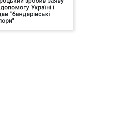
роцький зробив заяву
 допомогу Україні і
дав "бандерівські
пори"