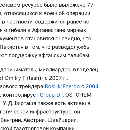
а сетевом ресурсе было выложено 77
в, относящихся к военной операции
, в частности, содержится ранее не
 о гибели в Афганистане мирных
окументов становится очевидно, что
Пакистан в том, что разведслужбы
ают поддержку афганским талибам.
едприниматель, миллиардер, владелец
f Dmitry Firtash)- с 2007 г.,
азового трейдера
RosUkrEnergo
c
2004
ые контролирует
Group DF
, OSTCHEM
s. У Д.Фирташа также есть активы в
гетической инфраструктуре, он
, Венгрии, Австрии, Швейцарии,
нской газоторговой компании