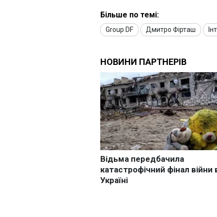
Більше по темі:
Group DF
Дмитро Фірташ
Ін