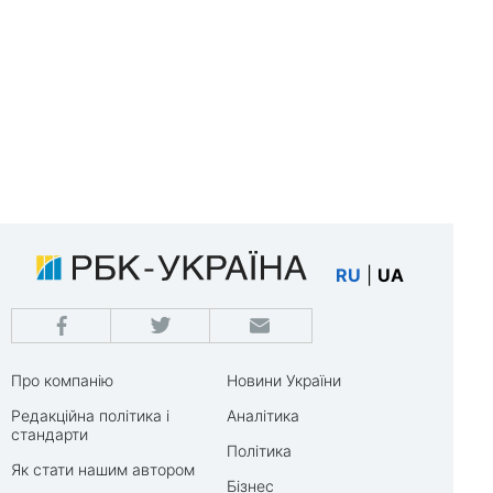
RU
|
UA
Про компанію
Новини України
Редакційна політика і
Аналітика
стандарти
Політика
Як стати нашим автором
Бізнес