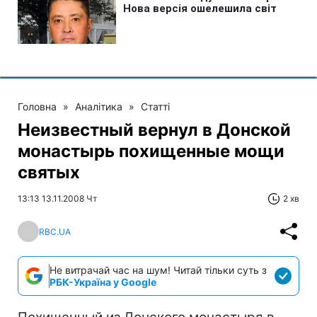
Головна
»
Аналітика
»
Статті
Неизвестный вернул в Донской
монастырь похищенные мощи
святых
13:13 13.11.2008 Чт
2 хв
RBC.UA
Не витрачай час на шум! Читай тільки суть з
РБК-Україна у Google