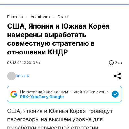
Головна
»
Аналітика
»
Статті
США, Япония и Южная Корея
намерены выработать
совместную стратегию в
отношении КНДР
08:13 02.12.2010 Чт
2 хв
RBC.UA
Не витрачай час на шум! Читай тільки суть з
РБК-Україна у Google
США, Япония и Южная Корея проведут
переговоры на высшем уровне для
выработки совместной стратегии