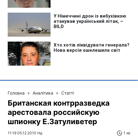
Головна
»
Аналітика
»
Статті
Британская контрразведка
арестовала российскую
шпионку Е.Затуливетер
11:19 05.12.2010 Нд
1 хв