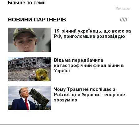
Більше по темі:
Головна
»
Аналітика
»
Статті