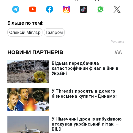
Більше по темі:
Олексій Міллєр
Газпром