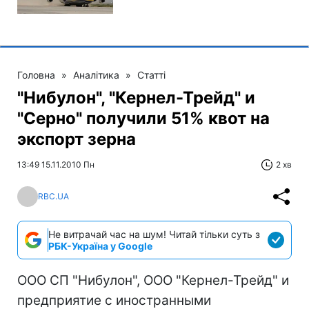
Головна
»
Аналітика
»
Статті
"Нибулон", "Кернел-Трейд" и
"Серно" получили 51% квот на
экспорт зерна
13:49 15.11.2010 Пн
2 хв
RBC.UA
Не витрачай час на шум! Читай тільки суть з
РБК-Україна у Google
ООО СП "Нибулон", ООО "Кернел-Трейд" и
предприятие с иностранными