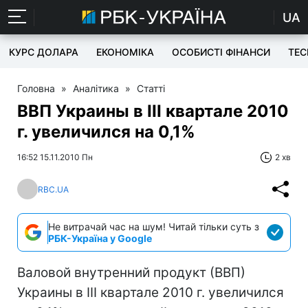
UA
КУРС ДОЛАРА
ЕКОНОМІКА
ОСОБИСТІ ФІНАНСИ
TEC
Головна
»
Аналітика
»
Статті
ВВП Украины в IІI квартале 2010
г. увеличился на 0,1%
16:52 15.11.2010 Пн
2 хв
RBC.UA
Не витрачай час на шум! Читай тільки суть з
РБК-Україна у Google
Валовой внутренний продукт (ВВП)
Украины в IІI квартале 2010 г. увеличился