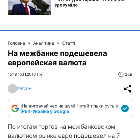
Головна
»
Аналітика
»
Статті
На межбанке подешевела
европейская валюта
15:19 15.11.2010 Пн
2 хв
RBC.UA
Не витрачай час на шум! Читай тільки суть з
РБК-Україна у Google
По итогам торгов на межбанковском
валютном рынке евро подешевел на 7