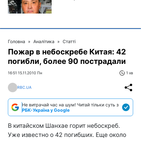
Головна
»
Аналітика
»
Статті
Пожар в небоскребе Китая: 42
погибли, более 90 пострадали
16:51 15.11.2010 Пн
1 хв
RBC.UA
Не витрачай час на шум! Читай тільки суть з
РБК-Україна у Google
В китайском Шанхае горит небоскреб.
Уже известно о 42 погибших. Еще около