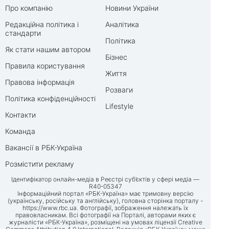
Про компанію
Новини України
Редакційна політика і
Аналітика
стандарти
Політика
Як стати нашим автором
Бізнес
Правила користування
Життя
Правова інформація
Розваги
Політика конфіденційності
Lifestyle
Контакти
Команда
Вакансії в РБК-Україна
Розмістити рекламу
Ідентифікатор онлайн-медіа в Реєстрі суб’єктів у сфері медіа —
R40-05347
Інформаційний портал «РБК-Україна» має тримовну версію
(українську, російську та англійську), головна сторінка порталу -
https://www.rbc.ua
. Фотографії, зображення належать їх
правовласникам. Всі фотографії на Порталі, авторами яких є
журналісти «РБК-Україна», розміщені на умовах ліцензії Creative