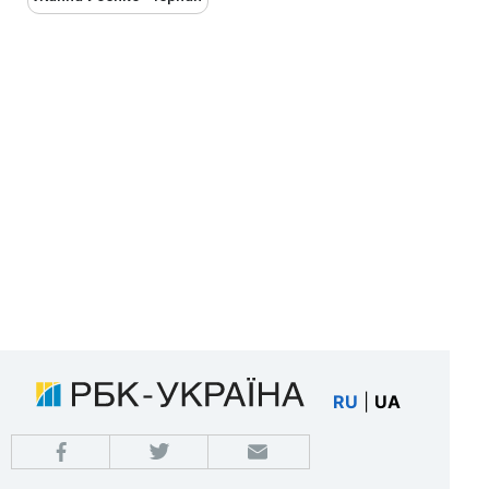
RU
|
UA