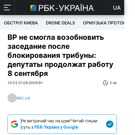
UA
ОБСТРІЛ КИЄВА
DRONE DEALS
ОРМУЗЬКА ПРОТОКА
ВР не смогла возобновить
заседание после
блокирования трибуны:
депутаты продолжат работу
8 сентября
14:03 01.09.2009 Вт
3 хв
RBC.UA
Не витрачай час на шум! Читай тільки
суть з
РБК-Україна у Google