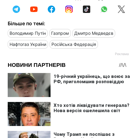
Більше по темі:
Володимир Путін
Газпром
Дмитро Медведєв
Нафтогаз України
Російська Федерація