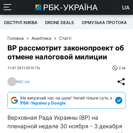
UA
ОБСТРІЛ КИЄВА
DRONE DEALS
ОРМУЗЬКА ПРОТОКА
Головна
»
Аналітика
»
Статті
ВР рассмотрит законопроект об
отмене налоговой милиции
11:41 29.11.2010 Пн
2 хв
RBC.UA
Не витрачай час на шум! Читай тільки суть з
РБК-Україна у Google
Верховная Рада Украины (ВР) на
пленарной неделе 30 ноября - 3 декабря