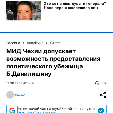
Головна
»
Аналітика
»
Статті
МИД Чехии допускает
возможность предоставления
политического убежища
Б.Данилишину
11:30 29.11.2010 Пн
3 хв
RBC.UA
Не витрачай час на шум! Читай тільки суть з
РБК-Україна у Google