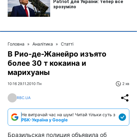
Головна
»
Аналітика
»
Статті
В Рио-де-Жанейро изъято
более 30 т кокаина и
марихуаны
10:16 29.11.2010 Пн
2 хв
RBC.UA
Не витрачай час на шум! Читай тільки суть з
РБК-Україна у Google
Бразильская полиция объявила об