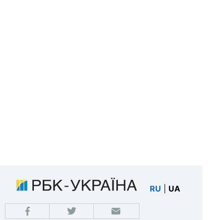
RU
|
UA