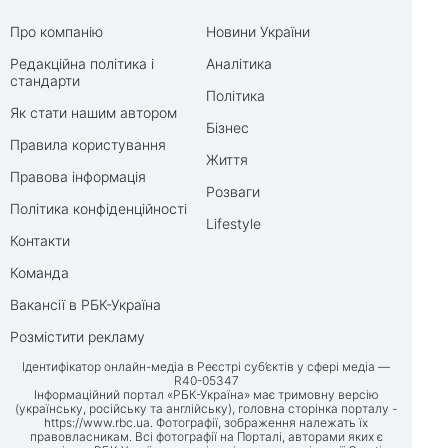
Про компанію
Новини України
Редакційна політика і
Аналітика
стандарти
Політика
Як стати нашим автором
Бізнес
Правила користування
Життя
Правова інформація
Розваги
Політика конфіденційності
Lifestyle
Контакти
Команда
Вакансії в РБК-Україна
Розмістити рекламу
Ідентифікатор онлайн-медіа в Реєстрі суб’єктів у сфері медіа —
R40-05347
Інформаційний портал «РБК-Україна» має тримовну версію
(українську, російську та англійську), головна сторінка порталу -
https://www.rbc.ua
. Фотографії, зображення належать їх
правовласникам. Всі фотографії на Порталі, авторами яких є