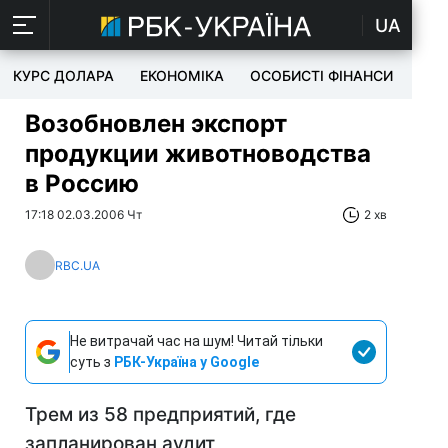
UA
КУРС ДОЛАРА
ЕКОНОМІКА
ОСОБИСТІ ФІНАНСИ
TEC
Возобновлен экспорт
продукции животноводства
в Россию
17:18 02.03.2006 Чт
2 хв
RBC.UA
Не витрачай час на шум! Читай тільки
суть з
РБК-Україна у Google
Трем из 58 предприятий, где
запланирован аудит