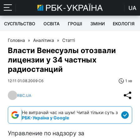
UA
СУСПІЛЬСТВО
ОСВІТА
ГРОШІ
ЗМІНИ
ЕКОЛОГІЯ
Головна
»
Аналітика
»
Статті
Власти Венесуэлы отозвали
лицензии у 34 частных
радиостанций
12:11 01.08.2009 Сб
1 хв
RBC.UA
Не витрачай час на шум! Читай тільки суть з
РБК-Україна у Google
Управление по надзору за