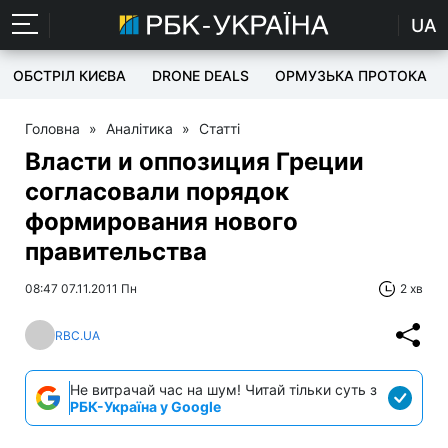
UA
ОБСТРІЛ КИЄВА
DRONE DEALS
ОРМУЗЬКА ПРОТОКА
Головна
»
Аналітика
»
Статті
Власти и оппозиция Греции
согласовали порядок
формирования нового
правительства
08:47 07.11.2011 Пн
2 хв
RBC.UA
Не витрачай час на шум! Читай тільки суть з
РБК-Україна у Google