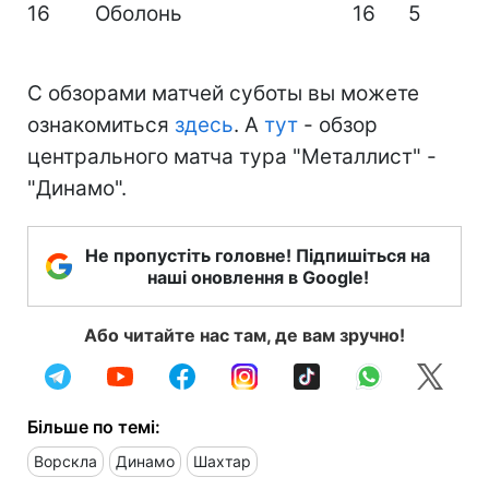
16
Оболонь
16
5
С обзорами матчей суботы вы можете
ознакомиться
здесь
. А
тут
- обзор
центрального матча тура "Металлист" -
"Динамо".
Не пропустіть головне! Підпишіться на
наші оновлення в Google!
Або читайте нас там, де вам зручно!
Більше по темі:
Ворскла
Динамо
Шахтар