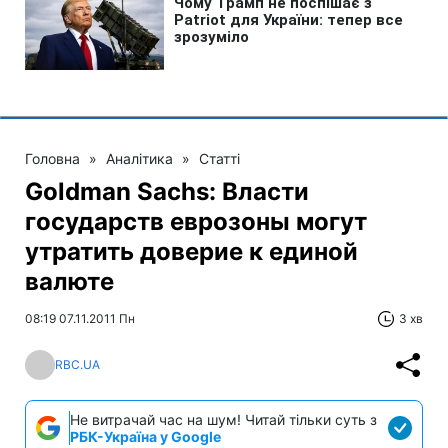
Головна
»
Аналітика
»
Статті
Goldman Sachs: Власти
государств еврозоны могут
утратить доверие к единой
валюте
08:19 07.11.2011 Пн
3 хв
RBC.UA
Не витрачай час на шум! Читай тільки суть з
РБК-Україна у Google