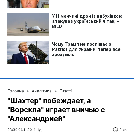
Головна
»
Аналітика
»
Статті
"Шахтер" побеждает, а
"Ворскла" играет вничью с
"Александрией"
23:39 06.11.2011 Нд
3 хв