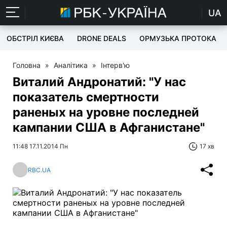
UA
ОБСТРІЛ КИЄВА
DRONE DEALS
ОРМУЗЬКА ПРОТОКА
Головна
»
Аналітика
»
Інтерв'ю
Виталий Андронатий: "У нас
показатель смертности
раненых на уровне последней
кампании США в Афганистане"
11:48 17.11.2014 Пн
17 хв
RBC.UA