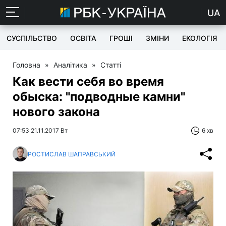
UA
СУСПІЛЬСТВО
ОСВІТА
ГРОШІ
ЗМІНИ
ЕКОЛОГІЯ
Головна
»
Аналітика
»
Статті
Как вести себя во время
обыска: "подводные камни"
нового закона
07:53 21.11.2017 Вт
6 хв
РОСТИСЛАВ ШАПРАВСЬКИЙ