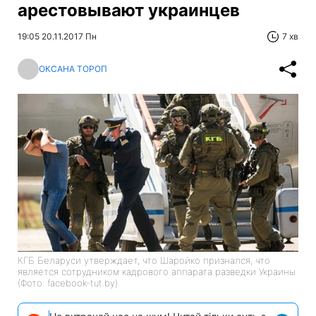
арестовывают украинцев
19:05 20.11.2017 Пн
7 хв
ОКСАНА ТОРОП
КГБ Беларуси утверждает, что Шаройко признался, что
является сотрудником кадрового аппарата разведки Украины
(Фото: facebook-tut.by)