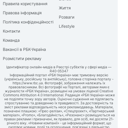
Правила користування
Життя
Правова інформація
Розваги
Політика конфіденційності
Lifestyle
Контакти
Команда
Вакансії в РБК-Україна
Розмістити рекламу
Ідентифікатор онлайн-медіа в Реєстрі суб’єктів у сфері медіа —
R40-05347
Інформаційний портал «РБК-Україна» має тримовну версію
(українську, російську та англійську), головна сторінка порталу -
https://www.rbc.ua
. Фотографії, зображення належать їх
правовласникам. Всі фотографії на Порталі, авторами яких є
журналісти «РБК-Україна», розміщені на умовах ліцензії Creative
Commons Attribution 4.0 International. Редакція «РБК-Україна» може
не поділяти точку зору авторів. Оціночні судження не підлягають
спростуванню та доведенню їх правдивості. За достовірність та
зміст реклами відповідальність несе рекламодавець. Матеріали,
позначені плашкою: «Прес-релізи», «Спецпроект», «Партнерський
матеріал», «Promo», «Благодійність», «Резонанс» розміщуються на
правах реклами і призначені, як правило, для осіб, які досягли 21-
річного віку. «Новини компанії» - це інформаційний формат, що
охоплює новини, події та оголошення, пов'язані з діяльністю