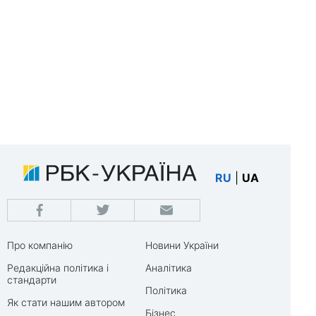
RU
|
UA
Про компанію
Новини України
Редакційна політика і
Аналітика
стандарти
Політика
Як стати нашим автором
Бізнес