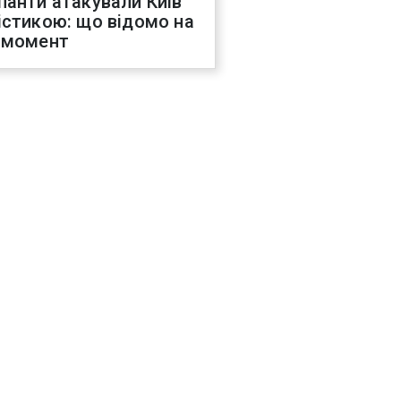
панти атакували Київ
істикою: що відомо на
 момент