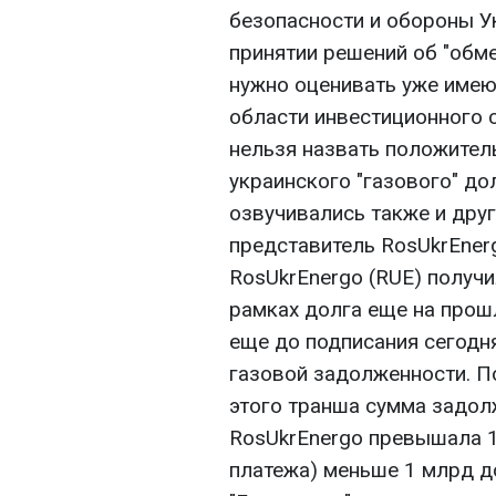
безопасности и обороны У
принятии решений об "обм
нужно оценивать уже имею
области инвестиционного с
нельзя назвать положител
украинского "газового" до
озвучивались также и дру
представитель RosUkrEnerg
RosUkrEnergo (RUE) получи
рамках долга еще на прошл
еще до подписания сегодн
газовой задолженности. П
этого транша сумма задол
RosUkrEnergo превышала 1 
платежа) меньше 1 млрд д