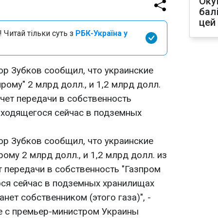
Оку
бал
цей
 Читай тільки суть з
РБК-Україна у
р Зубков сообщил, что украинские
ому" 2 млрд долл., и 1,2 млрд долл.
счет передачи в собственность
находящегося сейчас в подземных
р Зубков сообщил, что украинские
му 2 млрд долл., и 1,2 млрд долл. из
т передачи в собственность "Газпром
ося сейчас в подземных хранилищах
анет собственником (этого газа)", -
че с премьер-министром Украины