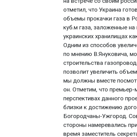
на встрече со своим росс
отметил, что Украина гото
объемы прокачки газа в Р
куб.м газа, заложенные на
украинских хранилищах как
Одним из способов увелич
по мнению В.Януковича, м
строительства газопровод
позволит увеличить объемы
мы должны вместе посмотр
он. Отметим, что премьер-
перспективах данного прое
близки к достижению дого
Богородчаны-Ужгород. Со
стороны намеревались прин
время заместитель секрет