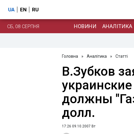
UA
EN
RU
НОВИНИ
АНАЛІТИКА
СБ, 08 СЕРПНЯ
Головна
»
Аналітика
»
Статті
В.Зубков за
украинские
должны "Га
долл.
17:26 09.10.2007 Вт