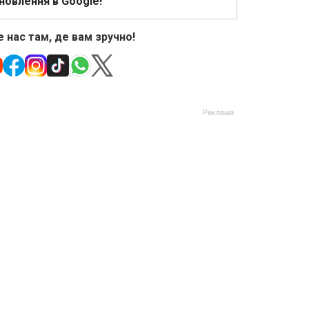
новлення в Google!
 нас там, де вам зручно!