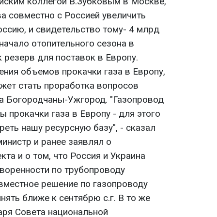
ийским коллегой В.Зубковым в Москве,
ва совместно с Россией увеличить
оссию, и свидетельство тому- 4 млрд
 начало отопительного сезона в
 резерв для поставок в Европу.
ения объемов прокачки газа в Европу,
ожет стать проработка вопросов
а Богородчаны-Ужгород. "Газопровод
 прокачки газа в Европу - для этого
еть нашу ресурсную базу", - сказал
министр и ранее заявлял о
кта и о том, что Россия и Украина
воренности по трубопроводу
вместное решение по газопроводу
ять ближе к сентябрю с.г. В то же
аря Совета национальной