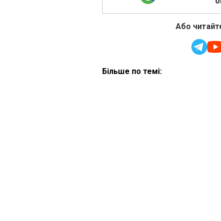
о
Або читайте
Більше по темі: