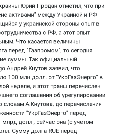
краины Юрий Продан отметил, что при
ене активами" между Украиной и РФ
щийся у украинской стороны опыт в
отрудничества с РФ, а этот опыт
ьным. Что касается величины
лга перед "Газпромом", то сегодня
гие суммы. Так официальный
o Андрей Кнутов заявил, что
ло 100 млн долл. от "УкрГазЭнерго" в
ой неделе, и этот транш перечислен
яшнего соглашения об урегулировании
о словам А.Кнутова, до перечисления
женности "УкрГазЭнерго" перед
млрд долл., сейчас она (с учетом
олл. Сумму долга RUE перед