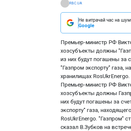
RBC.UA
Не витрачай час на шум!
Google
Премьер-министр РФ Викто
хозсубъекты должны "Газпр
из них будут погашены за 
"Газпром экспорту" газа, 
хранилищах RosUkrEnergo.
Премьер-министр РФ Викто
хозсубъекты должны Газпро
них будут погашены за сче
экспорту" газа, находящег
RosUkrEnergo. "Газпром" ст
сказал В.Зубков на встре