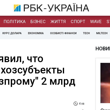
ПОЛІТИКА
БІЗНЕС
ЖИТТЯ
СПОРТ
WAVE
S
КУРС ДОЛАРА
ЕКОНОМІКА
ОСОБИСТІ ФІНАНСИ
TECH
MILTECH
НОВИ
явил, что
 хозсубъекты
зпрому" 2 млрд
4 хв