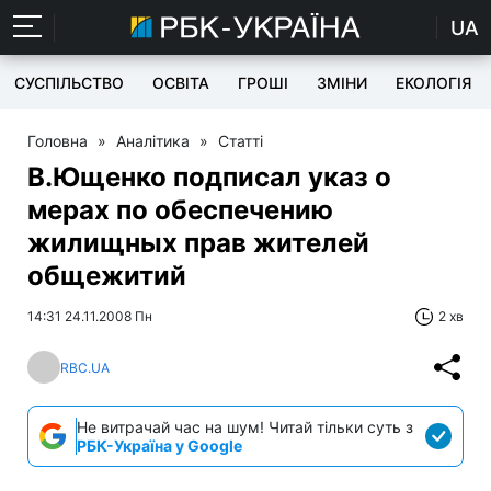
UA
СУСПІЛЬСТВО
ОСВІТА
ГРОШІ
ЗМІНИ
ЕКОЛОГІЯ
Головна
»
Аналітика
»
Статті
В.Ющенко подписал указ о
мерах по обеспечению
жилищных прав жителей
общежитий
14:31 24.11.2008 Пн
2 хв
RBC.UA
Не витрачай час на шум! Читай тільки суть з
РБК-Україна у Google