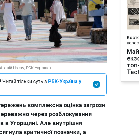
Кост
корес
Май
екз
топ
Віталій Носач, РБК-Україна)
Tact
 Читай тільки суть з
РБК-Україна у
тережень комплексна оцінка загрози
 переважно через розблокування
в в Угорщині. Але внутрішня
сягнула критичної позначки, а