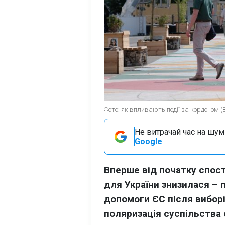
Фото: як впливають події за кордоном (
Не витрачай час на шум!
Google
Вперше від початку спос
для України знизилася –
допомоги ЄС після виборі
поляризація суспільства 