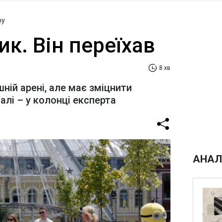
ру
ик. Він переїхав
8 хв
шній арені, але має зміцнити
алі – у колонці експерта
АНАЛ