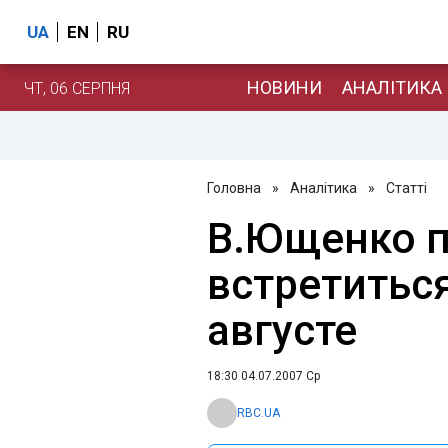
UA
EN
RU
НОВИНИ
АНАЛІТИКА
ЧТ, 06 СЕРПНЯ
Головна
»
Аналітика
»
Статті
В.Ющенко п
встретитьс
августе
18:30 04.07.2007 Ср
RBC.UA