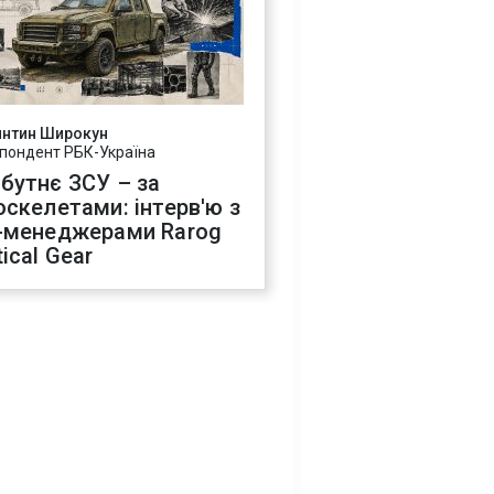
янтин Широкун
пондент РБК-Україна
бутнє ЗСУ – за
оскелетами: інтерв'ю з
-менеджерами Rarog
ical Gear