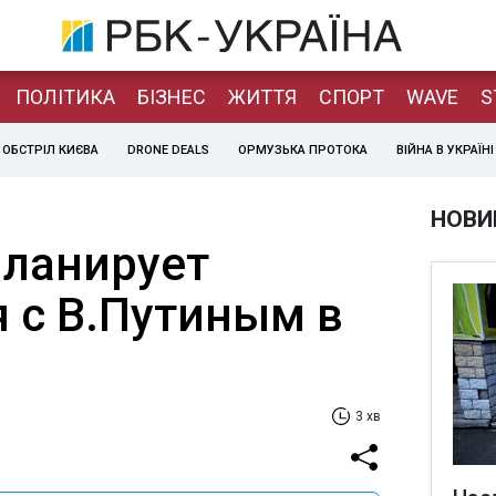
ПОЛІТИКА
БІЗНЕС
ЖИТТЯ
СПОРТ
WAVE
S
ОБСТРІЛ КИЄВА
DRONE DEALS
ОРМУЗЬКА ПРОТОКА
ВІЙНА В УКРАЇНІ
НОВИ
ланирует
я с В.Путиным в
3 хв