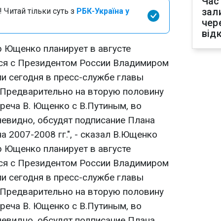
Час
зал
 Читай тільки суть з
РБК-Україна у
чер
від
 Ющенко планирует в августе
ься с Президентом России Владимиром
и сегодня в пресс-службе главы
 "Предварительно на вторую половину
реча В. Ющенко с В.Путиным, во
чевидно, обсудят подписание Плана
а 2007-2008 гг.", - сказал В.Ющенко
 Ющенко планирует в августе
ься с Президентом России Владимиром
и сегодня в пресс-службе главы
 "Предварительно на вторую половину
реча В. Ющенко с В.Путиным, во
чевидно, обсудят подписание Плана