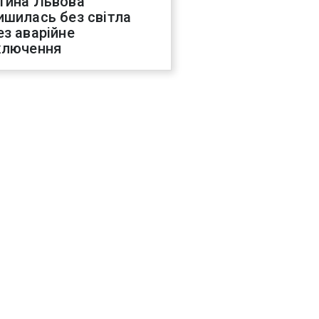
тина Львова
ишилась без світла
ез аварійне
ключення