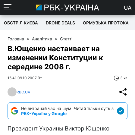
UA
ОБСТРІЛ КИЄВА
DRONE DEALS
ОРМУЗЬКА ПРОТОКА
Головна
»
Аналітика
»
Статті
В.Ющенко настаивает на
изменении Конституции к
середине 2008 г.
15:41 09.10.2007 Вт
3 хв
RBC.UA
Не витрачай час на шум! Читай тільки суть з
РБК-Україна у Google
Президент Украины Виктор Ющенко