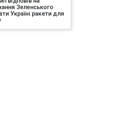
мп відповів на
хання Зеленського
ати Україні ракети для
О