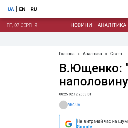
UA
EN
RU
НОВИНИ
АНАЛІТИКА
ПТ, 07 СЕРПНЯ
Головна
»
Аналітика
»
Статті
В.Ющенко: 
наполовину
08:25 02.12.2008 Вт
RBC.UA
Не витрачай час на шум!
Google