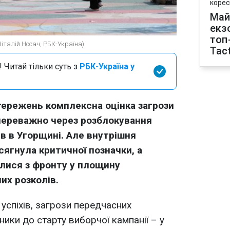
корес
Май
екз
топ
Віталій Носач, РБК-Україна)
Tact
 Читай тільки суть з
РБК-Україна у
тережень комплексна оцінка загрози
 переважно через розблокування
в в Угорщині. Але внутрішня
сягнула критичної позначки, а
илися з фронту у площину
их розколів.
успіхів, загрози передчасних
ники до старту виборчої кампанії – у