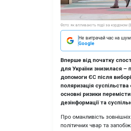
Фото: як впливають події за кордоном (
Не витрачай час на шум!
Google
Вперше від початку спос
для України знизилася –
допомоги ЄС після виборі
поляризація суспільства 
основні ризики переміст
дезінформації та суспільн
Про оманливість зовнішніх 
політичних чвар та запобіж