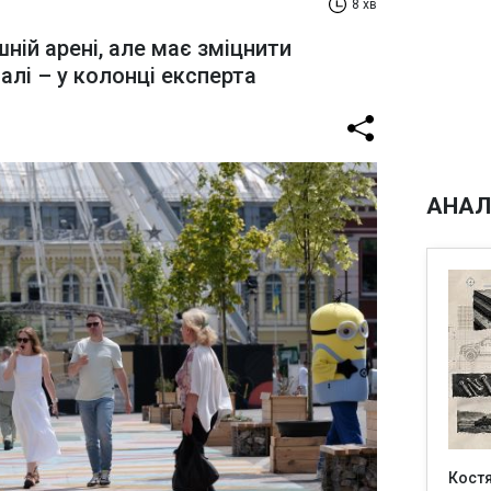
8 хв
шній арені, але має зміцнити
алі – у колонці експерта
АНАЛ
Кост