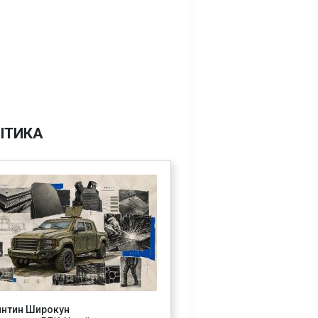
ІТИКА
янтин Широкун