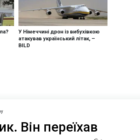
ру
ик. Він переїхав