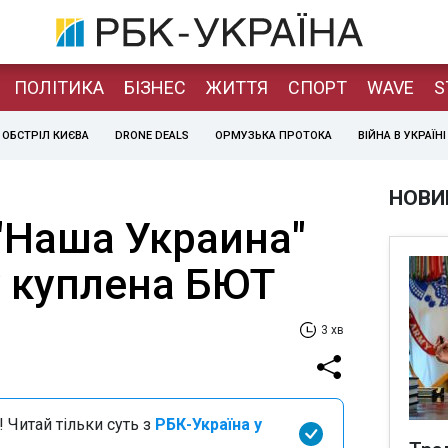
ПОЛІТИКА
БІЗНЕС
ЖИТТЯ
СПОРТ
WAVE
S
ОБСТРІЛ КИЄВА
DRONE DEALS
ОРМУЗЬКА ПРОТОКА
ВІЙНА В УКРАЇНІ
НОВИ
"Наша Украина"
 куплена БЮТ
3 хв
 Читай тільки суть з
РБК-Україна у