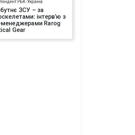
пондент РБК-Україна
бутнє ЗСУ – за
оскелетами: інтерв'ю з
-менеджерами Rarog
ical Gear