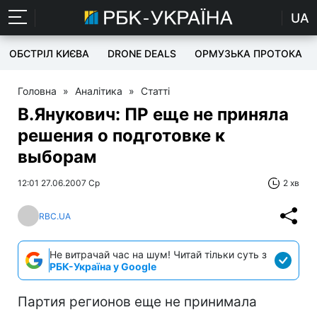
UA
ОБСТРІЛ КИЄВА
DRONE DEALS
ОРМУЗЬКА ПРОТОКА
Головна
»
Аналітика
»
Статті
В.Янукович: ПР еще не приняла
решения о подготовке к
выборам
12:01 27.06.2007 Ср
2 хв
RBC.UA
Не витрачай час на шум! Читай тільки суть з
РБК-Україна у Google
Партия регионов еще не принимала