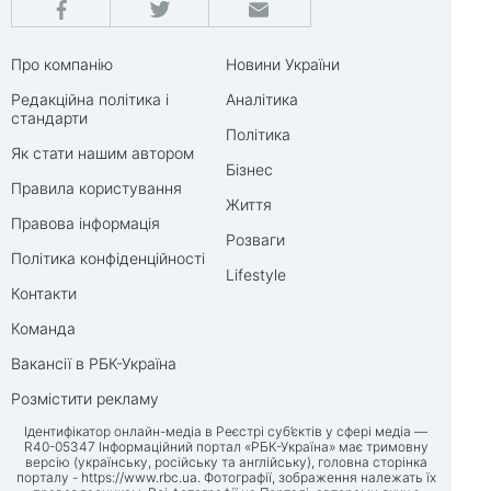
Про компанію
Новини України
Редакційна політика і
Аналітика
стандарти
Політика
Як стати нашим автором
Бізнес
Правила користування
Життя
Правова інформація
Розваги
Політика конфіденційності
Lifestyle
Контакти
Команда
Вакансії в РБК-Україна
Розмістити рекламу
Ідентифікатор онлайн-медіа в Реєстрі суб’єктів у сфері медіа —
R40-05347 Інформаційний портал «РБК-Україна» має тримовну
версію (українську, російську та англійську), головна сторінка
порталу -
https://www.rbc.ua
. Фотографії, зображення належать їх