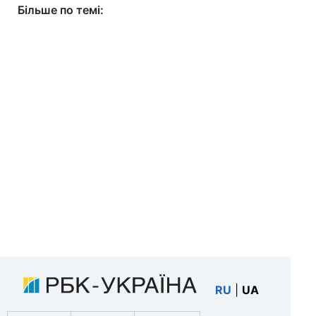
Більше по темі:
RU
|
UA