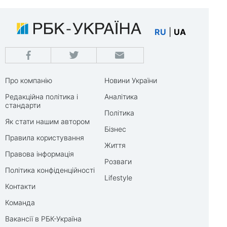
RU
|
UA
Про компанію
Новини України
Редакційна політика і
Аналітика
стандарти
Політика
Як стати нашим автором
Бізнес
Правила користування
Життя
Правова інформація
Розваги
Політика конфіденційності
Lifestyle
Контакти
Команда
Вакансії в РБК-Україна