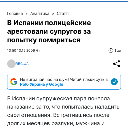
Головна
»
Аналітика
»
Статті
В Испании полицейские
арестовали супругов за
попытку помириться
10:50 10.12.2009 Чт
1 хв
RBC.UA
Не витрачай час на шум! Читай тільки суть з
РБК-Україна у Google
В Испании супружеская пара понесла
наказание за то, что попыталась наладить
свои отношения. Встретившись после
долгих месяцев разлуки, мужчина и