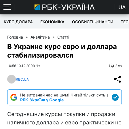
UA
КУРС ДОЛАРА
ЕКОНОМІКА
ОСОБИСТІ ФІНАНСИ
TEC
Головна
»
Аналітика
»
Статті
В Украине курс евро и доллара
стабилизировался
10:56 10.12.2009 Чт
2 хв
RBC.UA
Не витрачай час на шум! Читай тільки суть з
РБК-Україна у Google
Сегодняшние курсы покупки и продажи
наличного доллара и евро практически не