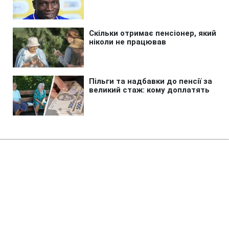
Головна
»
Аналітика
»
Статті
Panasonic приобрела
контрольный пакет акций Sanyo
Electric за 4,6 млрд долл.
10:48 10.12.2009 Чт
2 хв