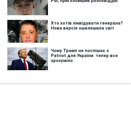
Головна
»
Аналітика
»
Статті
Американский корабль
Endeavour пристыковался к
МКС