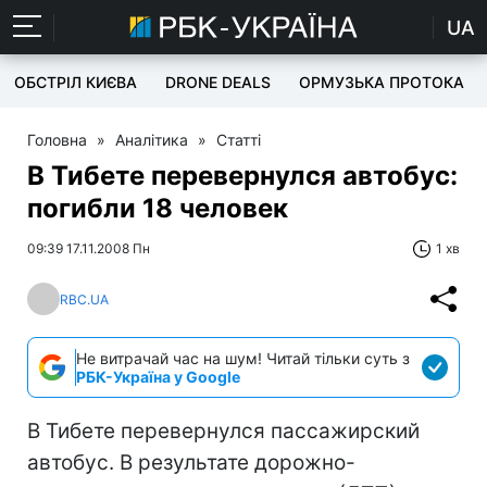
UA
ОБСТРІЛ КИЄВА
DRONE DEALS
ОРМУЗЬКА ПРОТОКА
Головна
»
Аналітика
»
Статті
В Тибете перевернулся автобус:
погибли 18 человек
09:39 17.11.2008 Пн
1 хв
RBC.UA
Не витрачай час на шум! Читай тільки суть з
РБК-Україна у Google
В Тибете перевернулся пассажирский
автобус. В результате дорожно-