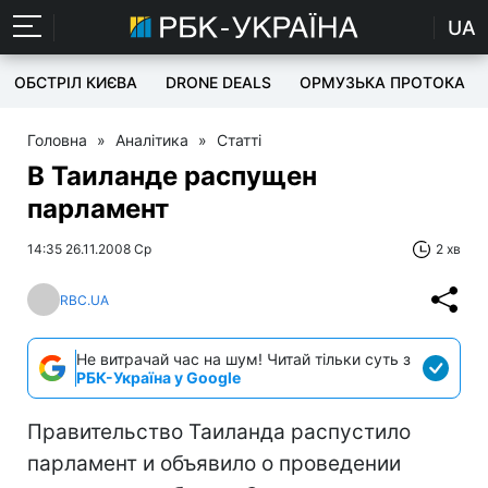
UA
ОБСТРІЛ КИЄВА
DRONE DEALS
ОРМУЗЬКА ПРОТОКА
Головна
»
Аналітика
»
Статті
В Таиланде распущен
парламент
14:35 26.11.2008 Ср
2 хв
RBC.UA
Не витрачай час на шум! Читай тільки суть з
РБК-Україна у Google
Правительство Таиланда распустило
парламент и объявило о проведении