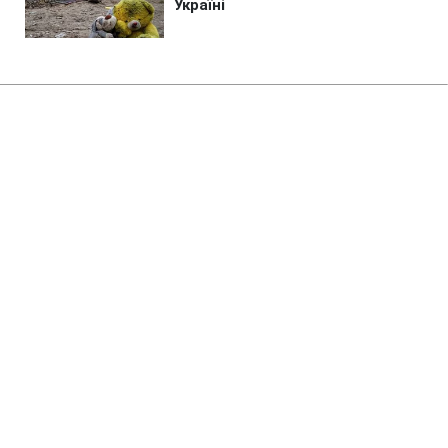
Головна
»
Аналітика
»
Статті
Фондовые торги в Азии
открылись ростом котировок
08:21 14.11.2008 Пт
2 хв
RBC.UA
Не витрачай час на шум! Читай тільки суть з
РБК-Україна у Google
Фондовые торги в Азии открылись ростом
котировок на фоне позитивных новостей с