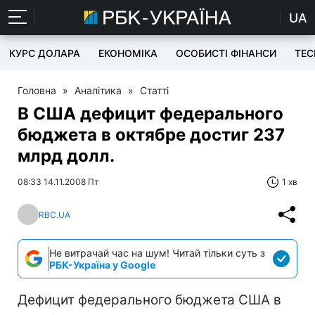
UA
КУРС ДОЛАРА
ЕКОНОМІКА
ОСОБИСТІ ФІНАНСИ
TEC
Головна
»
Аналітика
»
Статті
В США дефицит федерального
бюджета в октябре достиг 237
млрд долл.
08:33 14.11.2008 Пт
1 хв
RBC.UA
Не витрачай час на шум! Читай тільки суть з
РБК-Україна у Google
Дефицит федерального бюджета США в