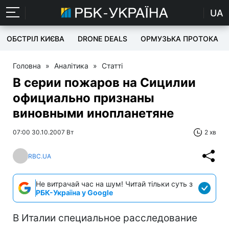
UA
ОБСТРІЛ КИЄВА
DRONE DEALS
ОРМУЗЬКА ПРОТОКА
Головна
»
Аналітика
»
Статті
В серии пожаров на Сицилии
официально признаны
виновными инопланетяне
07:00 30.10.2007 Вт
2 хв
RBC.UA
Не витрачай час на шум! Читай тільки суть з
РБК-Україна у Google
В Италии специальное расследование