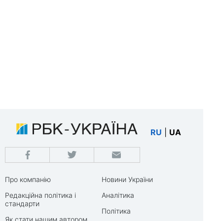
RU
|
UA
Про компанію
Новини України
Редакційна політика і
Аналітика
стандарти
Політика
Як стати нашим автором