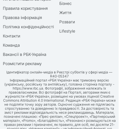
Бізнес
Правила користування
Життя
Правова інформація
Розваги
Політика конфіденційності
Lifestyle
Контакти
Команда
Вакансії в РБК-Україна
Розмістити рекламу
Ідентифікатор онлайн-медіа в Реєстрі суб’єктів у сфері медіа —
R40-05347
Інформаційний портал «РБК-Україна» має тримовну версію
(українську, російську та англійську), головна сторінка порталу -
https://www.rbc.ua
. Фотографії, зображення належать їх
правовласникам. Всі фотографії на Порталі, авторами яких є
журналісти «РБК-Україна», розміщені на умовах ліцензії Creative
Commons Attribution 4.0 International. Редакція «РБК-Україна» може
не поділяти точку зору авторів. Оціночні судження не підлягають
спростуванню та доведенню їх правдивості. За достовірність та
зміст реклами відповідальність несе рекламодавець. Матеріали,
позначені плашкою: «Прес-релізи», «Спецпроект», «Партнерський
матеріал», «Promo», «Благодійність», «Резонанс» розміщуються на
правах реклами і призначені, як правило, для осіб, які досягли 21-
річного віку. «Новини компанії» - це інформаційний формат, що