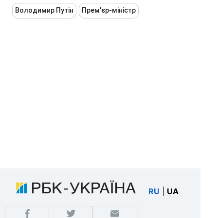
Володимир Путін
Прем'єр-міністр
RU
|
UA