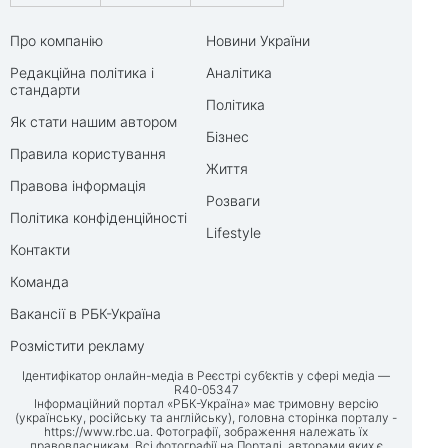
Про компанію
Новини України
Редакційна політика і
Аналітика
стандарти
Політика
Як стати нашим автором
Бізнес
Правила користування
Життя
Правова інформація
Розваги
Політика конфіденційності
Lifestyle
Контакти
Команда
Вакансії в РБК-Україна
Розмістити рекламу
Ідентифікатор онлайн-медіа в Реєстрі суб’єктів у сфері медіа —
R40-05347
Інформаційний портал «РБК-Україна» має тримовну версію
(українську, російську та англійську), головна сторінка порталу -
https://www.rbc.ua
. Фотографії, зображення належать їх
правовласникам. Всі фотографії на Порталі, авторами яких є