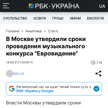
UA
СУСПІЛЬСТВО
ОСВІТА
ГРОШІ
ЗМІНИ
ЕКОЛОГІЯ
Головна
»
Аналітика
»
Статті
В Москве утвердили сроки
проведения музыкального
конкурса "Евровидение"
14:49 27.11.2008 Чт
2 хв
RBC.UA
Не витрачай час на шум! Читай тільки суть з
РБК-Україна у Google
Власти Москвы утвердили сроки