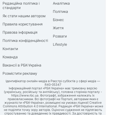
Редакційна політика і
Аналітика
стандарти
Політика
Як стати нашим автором
Бізнес
Правила користування
Життя
Правова інформація
Розваги
Політика конфіденційності
Lifestyle
Контакти
Команда
Вакансії в РБК-Україна
Розмістити рекламу
Ідентифікатор онлайн-медіа в Реєстрі суб’єктів у сфері медіа —
R40-05347
Інформаційний портал «РБК-Україна» має тримовну версію
(українську, російську та англійську), головна сторінка порталу -
https://www.rbc.ua
. Фотографії, зображення належать їх
правовласникам. Всі фотографії на Порталі, авторами яких є
журналісти «РБК-Україна», розміщені на умовах ліцензії Creative
Commons Attribution 4.0 International. Редакція «РБК-Україна» може
не поділяти точку зору авторів. Оціночні судження не підлягають
спростуванню та доведенню їх правдивості. За достовірність та