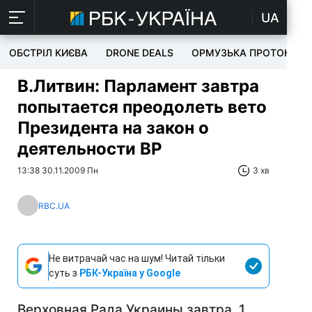
UA
ОБСТРІЛ КИЄВА
DRONE DEALS
ОРМУЗЬКА ПРОТОКА
В.Литвин: Парламент завтра
попытается преодолеть вето
Президента на закон о
деятельности ВР
13:38 30.11.2009 Пн
3 хв
RBC.UA
Не витрачай час на шум! Читай тільки
суть з
РБК-Україна у Google
Верховная Рада Украины завтра, 1