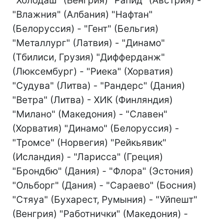
"Холодаш" (Венгрия) "Рапид" (Австрия) -
"Влажния" (Албания) "Нафтан"
(Белоруссия) - "Гент" (Бельгия)
"Металлург" (Латвия) - "Динамо"
(Тбилиси, Грузия) "Дифферданж"
(Люксембург) - "Риека" (Хорватия)
"Судува" (Литва) - "Рандерс" (Дания)
"Ветра" (Литва) - ХИК (Финляндия)
"Милано" (Македония) - "Славен"
(Хорватия) "Динамо" (Белоруссия) -
"Тромсе" (Норвегия) "Рейкьявик"
(Исландия) - "Ларисса" (Греция)
"Брондбю" (Дания) - "Флора" (Эстония)
"Ольборг" (Дания) - "Сараево" (Босния)
"Стяуа" (Бухарест, Румыния) - "Уйпешт"
(Венгрия) "Работнички" (Македония) -