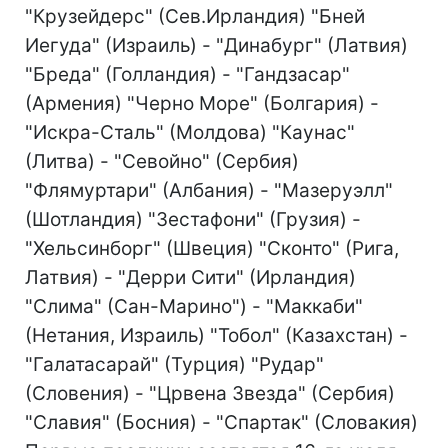
"Крузейдерс" (Сев.Ирландия) "Бней
Иегуда" (Израиль) - "Динабург" (Латвия)
"Бреда" (Голландия) - "Гандзасар"
(Армения) "Черно Море" (Болгария) -
"Искра-Сталь" (Молдова) "Каунас"
(Литва) - "Севойно" (Сербия)
"Флямуртари" (Албания) - "Мазеруэлл"
(Шотландия) "Зестафони" (Грузия) -
"Хельсинборг" (Швеция) "Сконто" (Рига,
Латвия) - "Дерри Сити" (Ирландия)
"Слима" (Сан-Марино") - "Маккаби"
(Нетания, Израиль) "Тобол" (Казахстан) -
"Галатасарай" (Турция) "Рудар"
(Словения) - "Црвена Звезда" (Сербия)
"Славия" (Босния) - "Спартак" (Словакия)