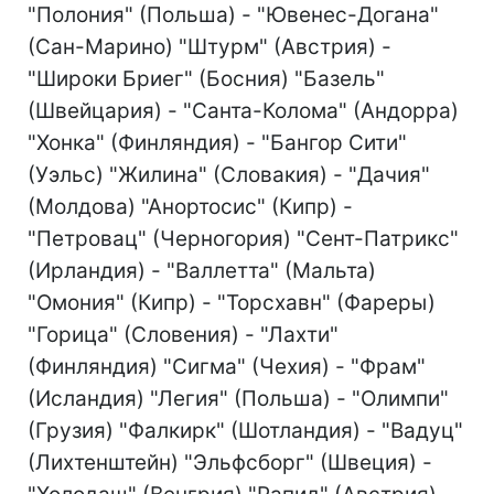
"Полония" (Польша) - "Ювенес-Догана"
(Сан-Марино) "Штурм" (Австрия) -
"Широки Бриег" (Босния) "Базель"
(Швейцария) - "Санта-Колома" (Андорра)
"Хонка" (Финляндия) - "Бангор Сити"
(Уэльс) "Жилина" (Словакия) - "Дачия"
(Молдова) "Анортосис" (Кипр) -
"Петровац" (Черногория) "Сент-Патрикс"
(Ирландия) - "Валлетта" (Мальта)
"Омония" (Кипр) - "Торсхавн" (Фареры)
"Горица" (Словения) - "Лахти"
(Финляндия) "Сигма" (Чехия) - "Фрам"
(Исландия) "Легия" (Польша) - "Олимпи"
(Грузия) "Фалкирк" (Шотландия) - "Вадуц"
(Лихтенштейн) "Эльфсборг" (Швеция) -