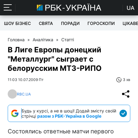
UA
ШОУ БІЗНЕС
СВЯТА
ПОРАДИ
ГОРОСКОПИ
ЦІКАВ
Головна
»
Аналітика
»
Статті
В Лиге Европы донецкий
"Металлург" сыграет с
белорусским МТЗ-РИПО
11:03 10.07.2009 Пт
3 хв
RBC.UA
Будь у курсі, а не в шоці! Додай змісту своїй
стрічці
разом з РБК-Україна в Google
Состоялись ответные матчи первого