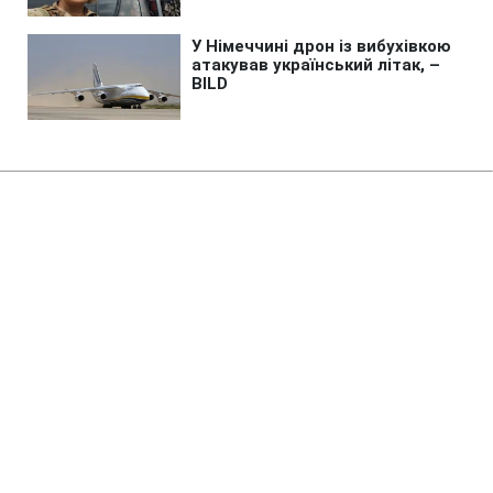
Головна
»
Аналітика
»
Статті
В.Путин считает приоритетным
обустройство границы с
Украиной
23:20 09.07.2009 Чт
2 хв
RBC.UA
Не витрачай час на шум! Читай тільки суть з
РБК-Україна у Google