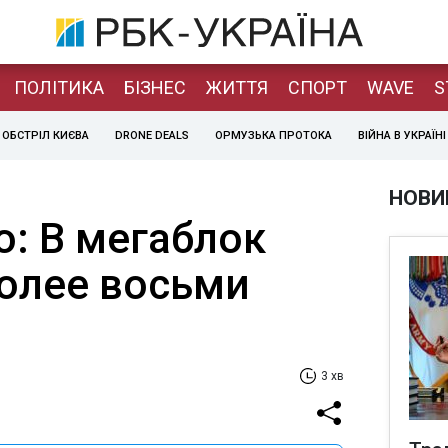
ПОЛІТИКА
БІЗНЕС
ЖИТТЯ
СПОРТ
WAVE
S
ОБСТРІЛ КИЄВА
DRONE DEALS
ОРМУЗЬКА ПРОТОКА
ВІЙНА В УКРАЇНІ
НОВИ
о: В мегаблок
более восьми
3 хв