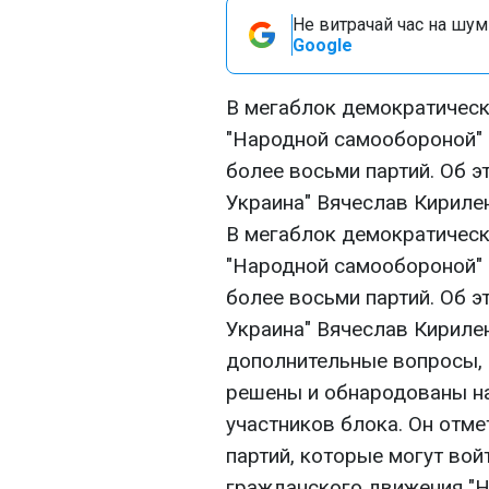
Не витрачай час на шум!
Google
В мегаблок демократически
"Народной самообороной" и
более восьми партий. Об э
Украина" Вячеслав Кириле
В мегаблок демократически
"Народной самообороной" и
более восьми партий. Об э
Украина" Вячеслав Кирилен
дополнительные вопросы,
решены и обнародованы н
участников блока. Он отме
партий, которые могут вой
гражданского движения "