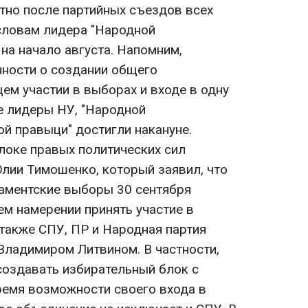
стно после партийных съездов всех
 словам лидера "Народной
на начало августа. Напомним,
ности о создании общего
ем участии в выборах и входе в одну
е лидеры НУ, "Народной
й правыци" достигли накануне.
блоке правых политических сил
лии Тимошенко, который заявил, что
аментские выборы 30 сентября
ем намерении принять участие в
также СПУ, ПР и Народная партия
 Владимиром Литвином. В частности,
создавать избирательный блок с
время возможности своего входа в