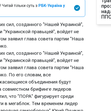
Тра
про
 Читай тільки суть з
РБК-Україна у
над
ПП
х сил, созданного "Нашей Украиной",
 "Украинской правыцей", войдет не
том заявил глава совета партии "Наша
нко.
х сил, созданного "Нашей Украиной",
 "Украинской правыцей", войдет не
том заявил глава совета партии "Наша
ко. По его словам, все
 касающиеся объединения будут
а совместном брифинге лидеров
тил, что "ПОРА" фигурирует среди
ти в мегаблок. Тем временем лидер
Народная самооборона" Юрий Луценко