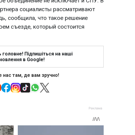
е объединение не исключает и СПУ. В
артнера социалисты рассматривают
дь, сообщила, что такое решение
оем съезде, который состоится
ь головне! Підпишіться на наші
новлення в Google!
 нас там, де вам зручно!