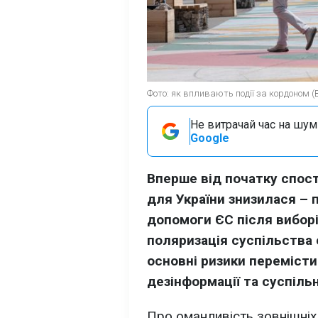
Фото: як впливають події за кордоном (
Не витрачай час на шум!
Google
Вперше від початку спос
для України знизилася –
допомоги ЄС після виборі
поляризація суспільства 
основні ризики переміст
дезінформації та суспільн
Про оманливість зовнішніх 