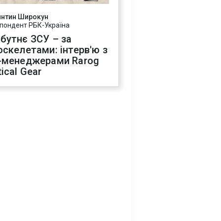
янтин Широкун
пондент РБК-Україна
бутнє ЗСУ – за
оскелетами: інтерв'ю з
-менеджерами Rarog
ical Gear