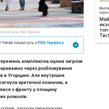
Кост
корес
Май
екз
топ
Віталій Носач, РБК-Україна)
Tact
 Читай тільки суть з
РБК-Україна у
тережень комплексна оцінка загрози
 переважно через розблокування
в в Угорщині. Але внутрішня
сягнула критичної позначки, а
илися з фронту у площину
их розколів.
успіхів, загрози передчасних