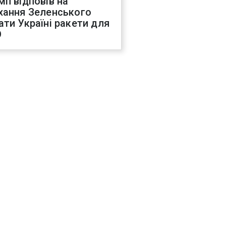
мп відповів на
хання Зеленського
ати Україні ракети для
О