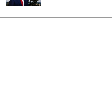
Головна
»
Аналітика
»
Статті
В.Балога: Досрочные выборы в
ВР возможны только после
стабилизации экономической
ситуации
08:25 17.11.2008 Пн
3 хв
RBC.UA
Не витрачай час на шум! Читай тільки суть з
РБК-Україна у Google
Задача украинской власти в 2008 г. -