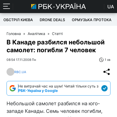
UA
ОБСТРІЛ КИЄВА
DRONE DEALS
ОРМУЗЬКА ПРОТОКА
Головна
»
Аналітика
»
Статті
В Канаде разбился небольшой
самолет: погибли 7 человек
08:54 17.11.2008 Пн
1 хв
RBC.UA
Не витрачай час на шум! Читай тільки суть з
РБК-Україна у Google
Небольшой самолет разбился на юго-
западе Канады. Семь человек погибли,